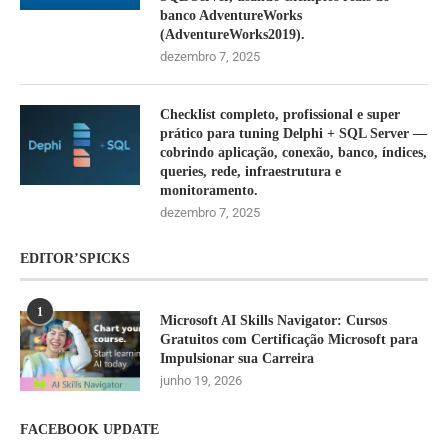
banco AdventureWorks
(AdventureWorks2019).
dezembro 7, 2025
Checklist completo, profissional e super
prático para tuning Delphi + SQL Server —
cobrindo aplicação, conexão, banco, índices,
queries, rede, infraestrutura e
monitoramento.
dezembro 7, 2025
EDITOR’SPICKS
1
Microsoft AI Skills Navigator: Cursos
Gratuitos com Certificação Microsoft para
Impulsionar sua Carreira
junho 19, 2026
FACEBOOK UPDATE