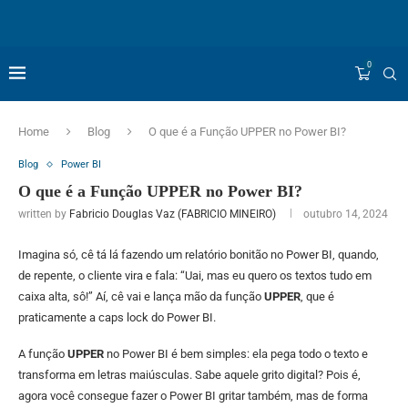
0
Home
Blog
O que é a Função UPPER no Power BI?
Blog
Power BI
O que é a Função UPPER no Power BI?
written by
Fabricio Douglas Vaz (FABRICIO MINEIRO)
outubro 14, 2024
Imagina só, cê tá lá fazendo um relatório bonitão no Power BI, quando,
de repente, o cliente vira e fala: “Uai, mas eu quero os textos tudo em
caixa alta, sô!” Aí, cê vai e lança mão da função
UPPER
, que é
praticamente a caps lock do Power BI.
A função
UPPER
no Power BI é bem simples: ela pega todo o texto e
transforma em letras maiúsculas. Sabe aquele grito digital? Pois é,
agora você consegue fazer o Power BI gritar também, mas de forma