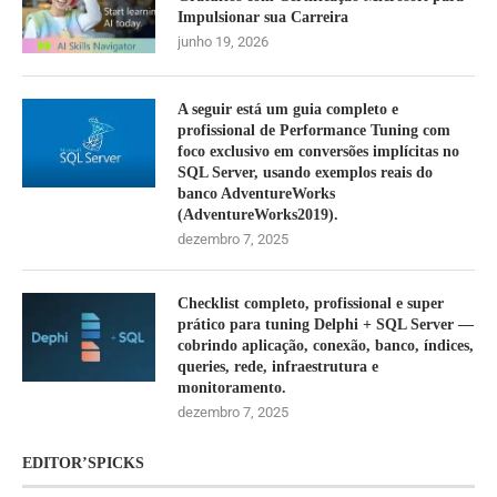
Impulsionar sua Carreira
junho 19, 2026
A seguir está um guia completo e
profissional de Performance Tuning com
foco exclusivo em conversões implícitas no
SQL Server, usando exemplos reais do
banco AdventureWorks
(AdventureWorks2019).
dezembro 7, 2025
Checklist completo, profissional e super
prático para tuning Delphi + SQL Server —
cobrindo aplicação, conexão, banco, índices,
queries, rede, infraestrutura e
monitoramento.
dezembro 7, 2025
EDITOR’SPICKS