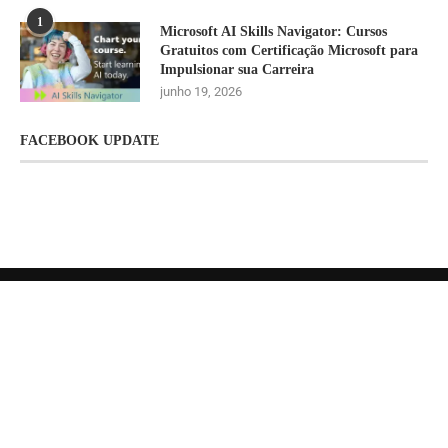
1
Microsoft AI Skills Navigator: Cursos
Gratuitos com Certificação Microsoft para
Impulsionar sua Carreira
junho 19, 2026
FACEBOOK UPDATE
Home
Produtos e Serviços
Loja de Dashboard
Cursos e Mentorias
Contato
@2019 - Todos os Direitos Reservados FABRIDATA - Endereço: Av. Santa
Rosa, 601 - São Luiz (Pampulha), Belo Horizonte - MG, 31275-260 Horizonte-