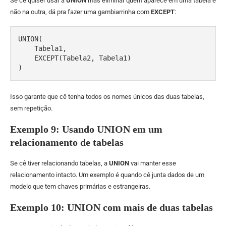
Se cê quiser usar a
UNION
mas eliminar quem aparece em uma tabela e
não na outra, dá pra fazer uma gambiarrinha com
EXCEPT
:
UNION(

    Tabela1,

    EXCEPT(Tabela2, Tabela1)

)
Isso garante que cê tenha todos os nomes únicos das duas tabelas,
sem repetição.
Exemplo 9: Usando UNION em um
relacionamento de tabelas
Se cê tiver relacionando tabelas, a
UNION
vai manter esse
relacionamento intacto. Um exemplo é quando cê junta dados de um
modelo que tem chaves primárias e estrangeiras.
Exemplo 10: UNION com mais de duas tabelas