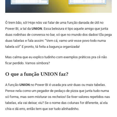
Ô trem bão, sô! Hoje nóis vai falar de uma função danada de útil no
Power BI, a tal da
UNION
. Essa belezura é tipo aquele amigo que junta
duas rodinhas de conversa no bar, só que no mundo dos dados! Ela pega
duas tabelas e fala assim: “Vem cá, vamo unir esse povo todo numa
tabela só!” E pronto, tá feita a bagunça organizada!
Mas calma que eu explico tudinho com exemplos práticos pra cê não
ficar perdido. Vamos simbora?
O que a função
UNION
faz?
A função
UNION
no Power BI é usada pra unir duas ou mais tabelas.
Pense nela como um pegador de pedaço de pizza que junta tudo numa
só forma, mas sem misturar os recheios! Se tiver valores repetidos nas
tabelas, ela vai deixar, viu? Se o nome das colunas for diferente, aí ela
chia e dá erro, então tem que ser tudo alinhadinho.