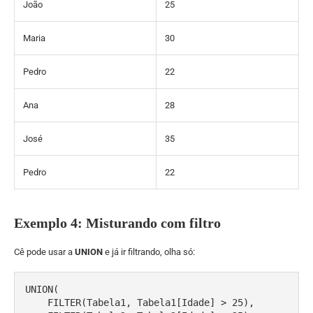
João
25
Maria
30
Pedro
22
Ana
28
José
35
Pedro
22
Exemplo 4: Misturando com filtro
Cê pode usar a
UNION
e já ir filtrando, olha só:
UNION(

    FILTER(Tabela1, Tabela1[Idade] > 25),
