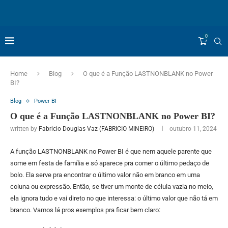
0
Home
Blog
O que é a Função LASTNONBLANK no Power
BI?
Blog
Power BI
O que é a Função LASTNONBLANK no Power BI?
written by
Fabricio Douglas Vaz (FABRICIO MINEIRO)
outubro 11, 2024
A função LASTNONBLANK no Power BI é que nem aquele parente que
some em festa de família e só aparece pra comer o último pedaço de
bolo. Ela serve pra encontrar o último valor não em branco em uma
coluna ou expressão. Então, se tiver um monte de célula vazia no meio,
ela ignora tudo e vai direto no que interessa: o último valor que não tá em
branco. Vamos lá pros exemplos pra ficar bem claro: