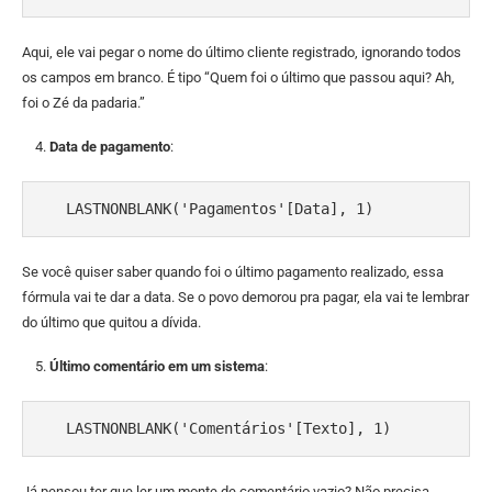
Aqui, ele vai pegar o nome do último cliente registrado, ignorando todos
os campos em branco. É tipo “Quem foi o último que passou aqui? Ah,
foi o Zé da padaria.”
Data de pagamento
:
   LASTNONBLANK('Pagamentos'[Data], 1)
Se você quiser saber quando foi o último pagamento realizado, essa
fórmula vai te dar a data. Se o povo demorou pra pagar, ela vai te lembrar
do último que quitou a dívida.
Último comentário em um sistema
:
   LASTNONBLANK('Comentários'[Texto], 1)
Já pensou ter que ler um monte de comentário vazio? Não precisa,