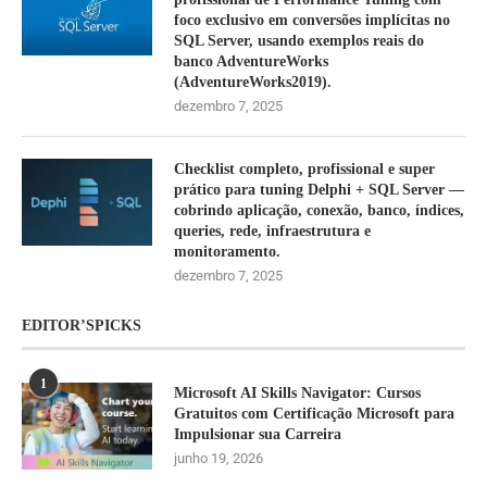
foco exclusivo em conversões implícitas no
SQL Server, usando exemplos reais do
banco AdventureWorks
(AdventureWorks2019).
dezembro 7, 2025
Checklist completo, profissional e super
prático para tuning Delphi + SQL Server —
cobrindo aplicação, conexão, banco, índices,
queries, rede, infraestrutura e
monitoramento.
dezembro 7, 2025
EDITOR’SPICKS
1
Microsoft AI Skills Navigator: Cursos
Gratuitos com Certificação Microsoft para
Impulsionar sua Carreira
junho 19, 2026