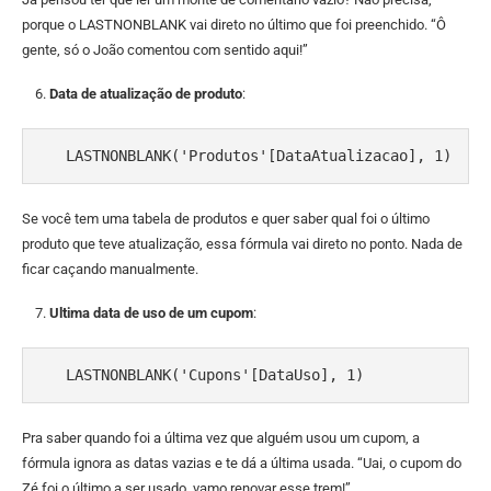
porque o LASTNONBLANK vai direto no último que foi preenchido. “Ô
gente, só o João comentou com sentido aqui!”
Data de atualização de produto
:
   LASTNONBLANK('Produtos'[DataAtualizacao], 1)
Se você tem uma tabela de produtos e quer saber qual foi o último
produto que teve atualização, essa fórmula vai direto no ponto. Nada de
ficar caçando manualmente.
Ultima data de uso de um cupom
:
   LASTNONBLANK('Cupons'[DataUso], 1)
Pra saber quando foi a última vez que alguém usou um cupom, a
fórmula ignora as datas vazias e te dá a última usada. “Uai, o cupom do
Zé foi o último a ser usado, vamo renovar esse trem!”