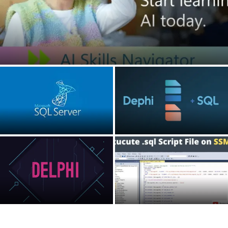
Microsoft AI Skills Navigator: Cursos Gratuitos com
Certificação Microsoft para Impulsionar sua...
A seguir está um guia completo e
Checklist completo, profissional e
profissional de Performance
super prático para tuning Delphi +
Tuning com...
SQL Server...
Aqui está uma explicação clara,
15 scripts completos e prontos
prática e objetiva das principais
para uso, cada um correspondente
estratégias de...
a um...