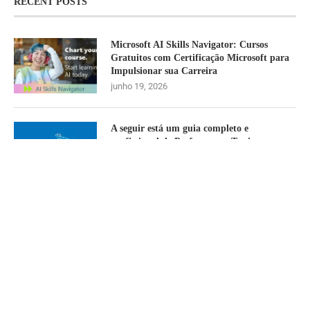
RECENT POSTS
Microsoft AI Skills Navigator: Cursos
Gratuitos com Certificação Microsoft para
Impulsionar sua Carreira
junho 19, 2026
A seguir está um guia completo e
profissional de Performance Tuning com
foco exclusivo em conversões implícitas no
SQL Server, usando exemplos reais do
banco AdventureWorks
(AdventureWorks2019).
dezembro 7, 2025
Checklist completo, profissional e super
prático para tuning Delphi + SQL Server —
cobrindo aplicação, conexão, banco, índices,
queries, rede, infraestrutura e
monitoramento.