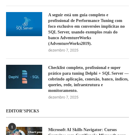
A seguir está um guia completo e
profissional de Performance Tuning com
foco exclusivo em conversões implícitas no
SQL Server, usando exemplos reais do
banco AdventureWorks
(AdventureWorks2019).
dezembro 7, 2025
Checklist completo, profissional e super
prático para tuning Delphi + SQL Server —
cobrindo aplicação, conexão, banco, índices,
queries, rede, infraestrutura e
monitoramento.
dezembro 7, 2025
EDITOR’SPICKS
1
Microsoft AI Skills Navigator: Cursos