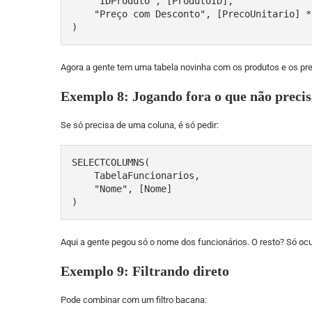
    "IDProduto", [ProdutoID], 

    "Preço com Desconto", [PrecoUnitario] * 0.9

)
Agora a gente tem uma tabela novinha com os produtos e os pr
Exemplo 8: Jogando fora o que não precis
Se só precisa de uma coluna, é só pedir:
SELECTCOLUMNS(

    TabelaFuncionarios, 

    "Nome", [Nome]

)
Aqui a gente pegou só o nome dos funcionários. O resto? Só ocu
Exemplo 9: Filtrando direto
Pode combinar com um filtro bacana: