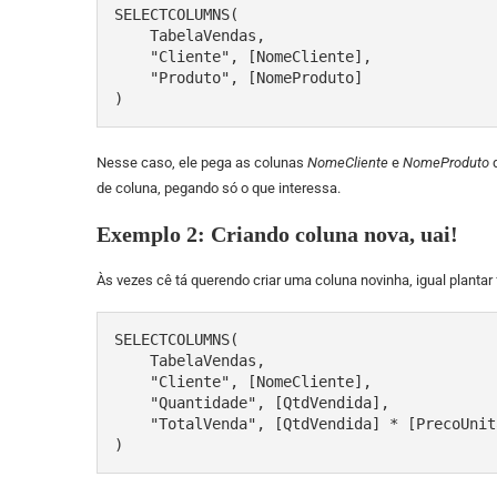
SELECTCOLUMNS(

    TabelaVendas, 

    "Cliente", [NomeCliente], 

    "Produto", [NomeProduto]

)
Nesse caso, ele pega as colunas
NomeCliente
e
NomeProduto
d
de coluna, pegando só o que interessa.
Exemplo 2: Criando coluna nova, uai!
Às vezes cê tá querendo criar uma coluna novinha, igual plantar 
SELECTCOLUMNS(

    TabelaVendas, 

    "Cliente", [NomeCliente], 

    "Quantidade", [QtdVendida], 

    "TotalVenda", [QtdVendida] * [PrecoUnitario]

)