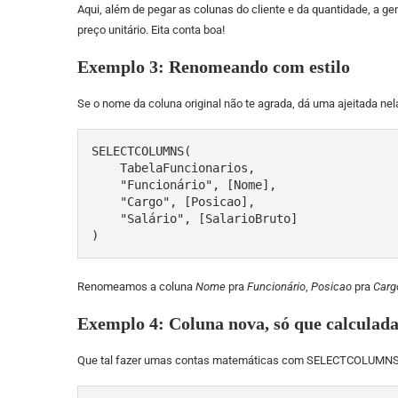
Aqui, além de pegar as colunas do cliente e da quantidade, a g
preço unitário. Eita conta boa!
Exemplo 3: Renomeando com estilo
Se o nome da coluna original não te agrada, dá uma ajeitada nel
SELECTCOLUMNS(

    TabelaFuncionarios, 

    "Funcionário", [Nome], 

    "Cargo", [Posicao], 

    "Salário", [SalarioBruto]

)
Renomeamos a coluna
Nome
pra
Funcionário
,
Posicao
pra
Carg
Exemplo 4: Coluna nova, só que calculad
Que tal fazer umas contas matemáticas com SELECTCOLUMNS? É