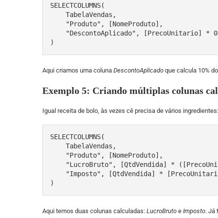
SELECTCOLUMNS(

    TabelaVendas, 

    "Produto", [NomeProduto], 

    "DescontoAplicado", [PrecoUnitario] * 0.1

)
Aqui criamos uma coluna
DescontoAplicado
que calcula 10% do
Exemplo 5: Criando múltiplas colunas ca
Igual receita de bolo, às vezes cê precisa de vários ingredientes
SELECTCOLUMNS(

    TabelaVendas, 

    "Produto", [NomeProduto], 

    "LucroBruto", [QtdVendida] * ([PrecoUnitario] - [CustoUnitario]),

    "Imposto", [QtdVendida] * [PrecoUnitario] * 0.2

)
Aqui temos duas colunas calculadas:
LucroBruto
e
Imposto
. Já