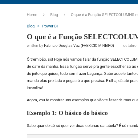
Home
Blog
O que é a Função SELECTCOLUMNS no
Blog
Power BI
O que é a Função SELECTCOLUM
written by
Fabricio Douglas Vaz (FABRICIO MINEIRO)
outubro 
Ô trem bão, sô! Hoje nós vamos falar da função SELECTCOLUMNS
de café da manhã. Essa função serve pra gente escolher só as 
do jeito que quiser, tudo sem fazer bagunça. Sabe aquele tan
manda elas pro lado e pega só o que precisa. E olha, dá até pra
inventiva!
Agora, vou te mostrar uns exemplos que vão te fazer rir, mas qu
Exemplo 1: O básico do básico
Sabe quando cê só quer ver duas colunas da tabela? É só mand