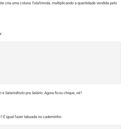
ente cria uma coluna
TotalVenda
, multiplicando a quantidade vendida pelo
a:
o
e
SalarioBruto
pra
Salário
. Agora ficou chique, né?
a
 igual fazer tabuada no caderninho: