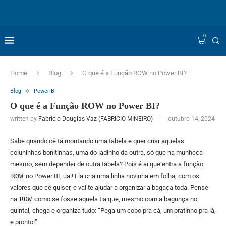
0
Home
Blog
O que é a Função ROW no Power BI?
Blog
Power BI
O que é a Função ROW no Power BI?
written by
Fabricio Douglas Vaz (FABRICIO MINEIRO)
outubro 14, 2024
Sabe quando cê tá montando uma tabela e quer criar aquelas
coluninhas bonitinhas, uma do ladinho da outra, só que na munheca
mesmo, sem depender de outra tabela? Pois é aí que entra a função
ROW
no Power BI, uai! Ela cria uma linha novinha em folha, com os
valores que cê quiser, e vai te ajudar a organizar a bagaça toda. Pense
na
ROW
como se fosse aquela tia que, mesmo com a bagunça no
quintal, chega e organiza tudo: “Pega um copo pra cá, um pratinho pra lá,
e pronto!”