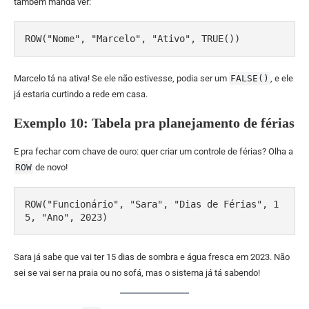
também manda ver:
ROW("Nome", "Marcelo", "Ativo", TRUE())
Marcelo tá na ativa! Se ele não estivesse, podia ser um
FALSE()
, e ele
já estaria curtindo a rede em casa.
Exemplo 10: Tabela pra planejamento de férias
E pra fechar com chave de ouro: quer criar um controle de férias? Olha a
ROW
de novo!
ROW("Funcionário", "Sara", "Dias de Férias", 1
5, "Ano", 2023)
Sara já sabe que vai ter 15 dias de sombra e água fresca em 2023. Não
sei se vai ser na praia ou no sofá, mas o sistema já tá sabendo!