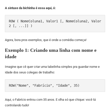
A sintaxe da bichinha é essa aqui, ó:
ROW ( NomeColuna1, Valor1 [, NomeColuna2, Valor
2 [, ...]] )
Agora, bora pros exemplos, que é onde a comédia começa!
Exemplo 1: Criando uma linha com nome e
idade
Imagine que cê quer criar uma tabelinha simples pra guardar nome e
idade dos seus colegas de trabalho:
ROW("Nome", "Fabrício", "Idade", 35)
Aqui, o Fabrício entrou com 35 anos. E olha só que chique: você tá
controlando tudo!