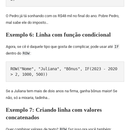
O Pedro já tá sonhando com os R$48 mil no final do ano. Pobre Pedro,
mal sabe ele do imposto…
Exemplo 6: Linha com função condicional
Agora, se cê é daquele tipo que gosta de complicar, pode usar até
IF
dentro do
ROW
:
ROW("Nome", "Juliana", "Bônus", IF(2023 - 2020 
> 2, 1000, 500))
Se a Juliana tem mais de dois anos na firma, ganha bônus maior! Se
não, só a mixaria, tadinha…
Exemplo 7: Criando linha com valores
concatenados
Quer combinar valores de texto?
ROW
faz isso pra você também: