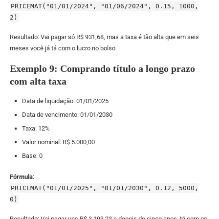
PRICEMAT("01/01/2024", "01/06/2024", 0.15, 1000,
2)
Resultado: Vai pagar só R$ 931,68, mas a taxa é tão alta que em seis
meses você já tá com o lucro no bolso.
Exemplo 9: Comprando título a longo prazo
com alta taxa
Data de liquidação: 01/01/2025
Data de vencimento: 01/01/2030
Taxa: 12%
Valor nominal: R$ 5.000,00
Base: 0
Fórmula
:
PRICEMAT("01/01/2025", "01/01/2030", 0.12, 5000,
0)
Resultado: Vai pagar uns R$ 3.193,23 e depois de cinco anos, tá com os