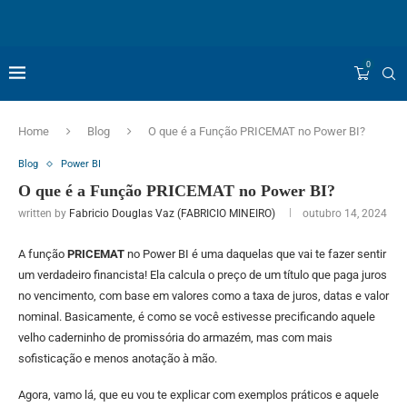
0
Home
Blog
O que é a Função PRICEMAT no Power BI?
Blog
Power BI
O que é a Função PRICEMAT no Power BI?
written by
Fabricio Douglas Vaz (FABRICIO MINEIRO)
outubro 14, 2024
A função
PRICEMAT
no Power BI é uma daquelas que vai te fazer sentir
um verdadeiro financista! Ela calcula o preço de um título que paga juros
no vencimento, com base em valores como a taxa de juros, datas e valor
nominal. Basicamente, é como se você estivesse precificando aquele
velho caderninho de promissória do armazém, mas com mais
sofisticação e menos anotação à mão.
Agora, vamo lá, que eu vou te explicar com exemplos práticos e aquele