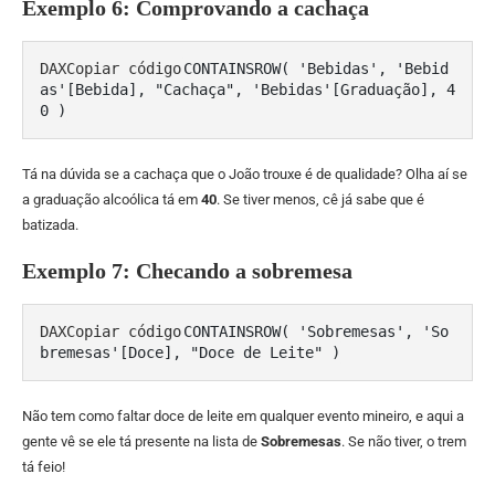
Exemplo 6: Comprovando a cachaça
DAXCopiar código
CONTAINSROW( 'Bebidas', 'Bebid
as'[Bebida], "Cachaça", 'Bebidas'[Graduação], 4
Tá na dúvida se a cachaça que o João trouxe é de qualidade? Olha aí se
a graduação alcoólica tá em
40
. Se tiver menos, cê já sabe que é
batizada.
Exemplo 7: Checando a sobremesa
DAXCopiar código
CONTAINSROW( 'Sobremesas', 'So
Não tem como faltar doce de leite em qualquer evento mineiro, e aqui a
gente vê se ele tá presente na lista de
Sobremesas
. Se não tiver, o trem
tá feio!