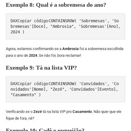
Exemplo 8: Qual é a sobremesa do ano?
DAXCopiar código
CONTAINSROW( 'Sobremesas', 'So
bremesas'[Doce], "Ambrosia", 'Sobremesas'[Ano], 
Agora, estamos confirmando se a
Ambrosia
foi a sobremesa escolhida
para o ano de
2024
. Se não for, bora reclamar!
Exemplo 9: Tá na lista VIP?
DAXCopiar código
CONTAINSROW( 'Convidados', 'Co
nvidados'[Nome], "Zezé", 'Convidados'[Evento], 
Verificando se o
Zezé
tá na lista VIP pro
Casamento
. Não quer que ele
fique de fora, né?
Exemplo 10: Cadê o requeijão?