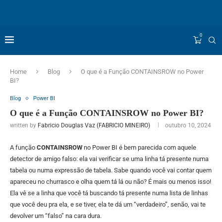
0
Home
Blog
O que é a Função CONTAINSROW no Power
BI?
Blog
Power BI
O que é a Função CONTAINSROW no Power BI?
written by
Fabricio Douglas Vaz (FABRICIO MINEIRO)
outubro 10, 2024
A função
CONTAINSROW
no Power BI é bem parecida com aquele
detector de amigo falso: ela vai verificar se uma linha tá presente numa
tabela ou numa expressão de tabela. Sabe quando você vai contar quem
apareceu no churrasco e olha quem tá lá ou não? É mais ou menos isso!
Ela vê se a linha que você tá buscando tá presente numa lista de linhas
que você deu pra ela, e se tiver, ela te dá um “verdadeiro”, senão, vai te
devolver um “falso” na cara dura.