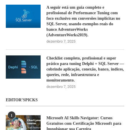
A seguir está um guia completo e
profissional de Performance Tuning com
foco exclusivo em conversões implícitas no
SQL Server, usando exemplos reais do
banco AdventureWorks
(AdventureWorks2019).
dezembro 7, 2025
Checklist completo, profissional e super
prático para tuning Delphi + SQL Server —
cobrindo aplicação, conexão, banco, índices,
queries, rede, infraestrutura e
monitoramento.
dezembro 7, 2025
EDITOR’SPICKS
1
Microsoft AI Skills Navigator: Cursos
Gratuitos com Certificação Microsoft para
Impulsionar sua Carreira