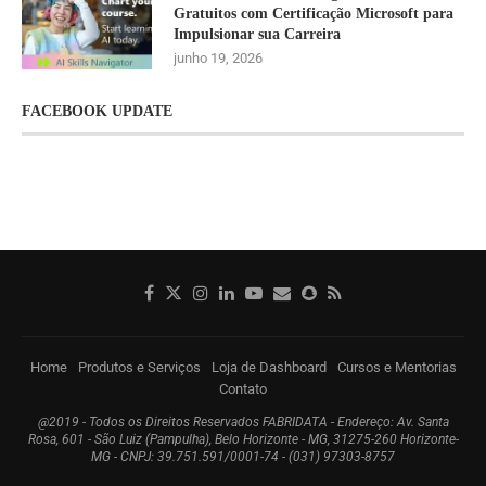
Gratuitos com Certificação Microsoft para
Impulsionar sua Carreira
junho 19, 2026
FACEBOOK UPDATE
Home
Produtos e Serviços
Loja de Dashboard
Cursos e Mentorias
Contato
@2019 - Todos os Direitos Reservados FABRIDATA - Endereço: Av. Santa
Rosa, 601 - São Luiz (Pampulha), Belo Horizonte - MG, 31275-260 Horizonte-
MG - CNPJ: 39.751.591/0001-74 - (031) 97303-8757