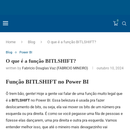
0
Home
Blog
O que é a função BITLSHIFT?
Blog
Power BI
O que é a função BITLSHIFT?
written by
Fabricio Douglas Vaz (FABRICIO MINEIRO)
outubro 10, 2024
Função BITLSHIFT no Power BI
Ô trem bão, gente! Hoje a gente vai falar de uma função muito legal que
é a
BITLSHIFT
no Power BI. Essa belezura é usada pra fazer
deslocamento de bits, ou seja, ela vai mover os bits de um número pra
esquerda ou pra direita. É como se você pegasse uma fila de pessoas e
fizesse elas dançarem, uma pra direita e outra pra esquerda. Vamos
entender melhor isso, que até o mineiro mais devagarzinho vai