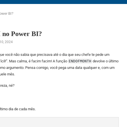
ower BI?
no Power BI?
10, 2024
e você não sabia que precisava até o dia que seu chefe te pede um
fícil!”. Mas calma, é facim facim! A função
ENDOFMONTH
devolve o último
como argumento. Pensa comigo, você pega uma data qualquer e, com um
quele mês.
reza, né?
ltimo dia de cada mês.