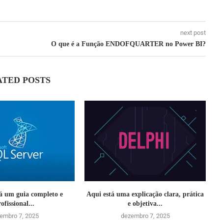
next post
O que é a Função ENDOFQUARTER no Power BI?
ATED POSTS
tá um guia completo e
Aqui está uma explicação clara, prática
ofissional...
e objetiva...
embro 7, 2025
dezembro 7, 2025