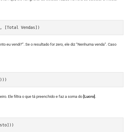
, [Total Vendas])
to eu vendi?”. Se o resultado for zero, ele diz “Nenhuma venda”. Caso
)))
ro. Ele filtra o que tá preenchido e faz a soma do
[Lucro]
.
sto]))