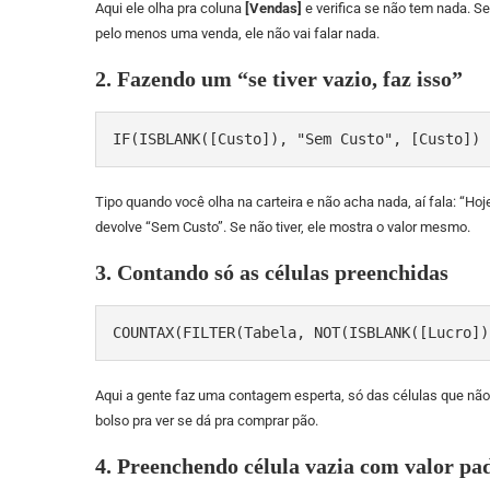
Aqui ele olha pra coluna
[Vendas]
e verifica se não tem nada. Se n
pelo menos uma venda, ele não vai falar nada.
2. Fazendo um “se tiver vazio, faz isso”
IF(ISBLANK([Custo]), "Sem Custo", [Custo])
Tipo quando você olha na carteira e não acha nada, aí fala: “Ho
devolve “Sem Custo”. Se não tiver, ele mostra o valor mesmo.
3. Contando só as células preenchidas
COUNTAX(FILTER(Tabela, NOT(ISBLANK([Lucro])
Aqui a gente faz uma contagem esperta, só das células que nã
bolso pra ver se dá pra comprar pão.
4. Preenchendo célula vazia com valor pa