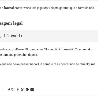
e o
[Custo]
estiver vazio, ele joga um
1
ali pra garantir que a fórmula não
sagem legal
, [Cliente])
 em branco, o Power BI manda um “Nome não informado”. Tipo quando
 e tem que preencher depois.
 que não deixa passar nada! Ele sempre tá ali conferindo se tem alguma
0