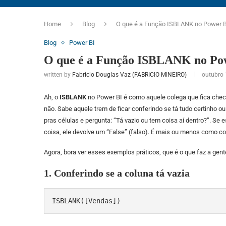
Home
Blog
O que é a Função ISBLANK no Power B
Blog
Power BI
O que é a Função ISBLANK no Po
written by
Fabricio Douglas Vaz (FABRICIO MINEIRO)
outubro 
Ah, o
ISBLANK
no Power BI é como aquele colega que fica checa
não. Sabe aquele trem de ficar conferindo se tá tudo certinho o
pras células e pergunta: “Tá vazio ou tem coisa aí dentro?”. Se 
coisa, ele devolve um “False” (falso). É mais ou menos como con
Agora, bora ver esses exemplos práticos, que é o que faz a ge
1. Conferindo se a coluna tá vazia
ISBLANK([Vendas])