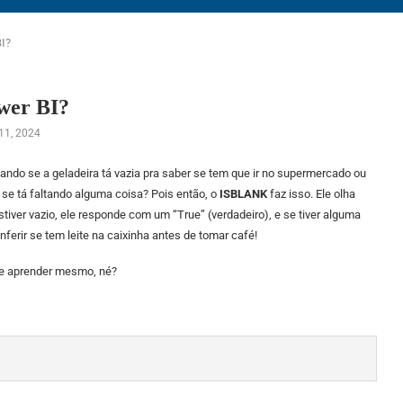
I?
wer BI?
11, 2024
ndo se a geladeira tá vazia pra saber se tem que ir no supermercado ou
u se tá faltando alguma coisa? Pois então, o
ISBLANK
faz isso. Ele olha
estiver vazio, ele responde com um “True” (verdadeiro), e se tiver alguma
ferir se tem leite na caixinha antes de tomar café!
nte aprender mesmo, né?