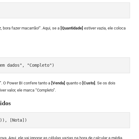
, bora fazer macarrão!”. Aqui, se a
[Quantidade]
estiver vazia, ele coloca
em dados", "Completo")
!”. O Power BI confere tanto a
[Venda]
quanto o
[Custo]
. Se os dois
ver valor, ele marca “Completo”.
idos
)), [Nota])
va. Aqui, ele vai ignorar as células vazias na hora de calcular a média.