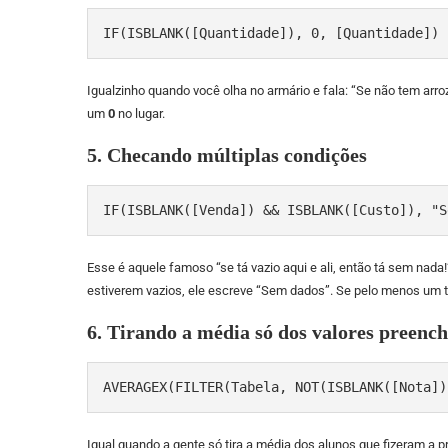
IF(ISBLANK([Quantidade]), 0, [Quantidade])
Igualzinho quando você olha no armário e fala: “Se não tem arroz
um
0
no lugar.
5. Checando múltiplas condições
IF(ISBLANK([Venda]) && ISBLANK([Custo]), "S
Esse é aquele famoso “se tá vazio aqui e ali, então tá sem nada
estiverem vazios, ele escreve “Sem dados”. Se pelo menos um ti
6. Tirando a média só dos valores preench
AVERAGEX(FILTER(Tabela, NOT(ISBLANK([Nota])
Igual quando a gente só tira a média dos alunos que fizeram a pro