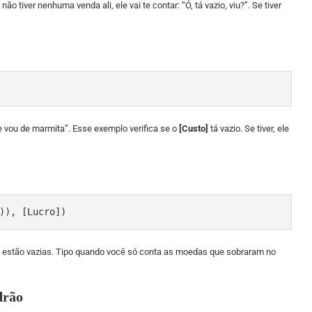
ão tiver nenhuma venda ali, ele vai te contar: “Ó, tá vazio, viu?”. Se tiver
je vou de marmita”. Esse exemplo verifica se o
[Custo]
tá vazio. Se tiver, ele
)), [Lucro])
o estão vazias. Tipo quando você só conta as moedas que sobraram no
drão