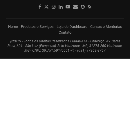
Home
Produtos e Serviços
Loja de Dashboard
Cursos e Mentorias
Contato
@2019 - Todos os Direitos Reservados FABRIDATA - Endereço: Av. Santa
Rosa, 601 - São Luiz (Pampulha), Belo Horizonte - MG, 31275-260 Horizonte-
MG - CNPJ: 39.751.591/0001-74 - (031) 97303-8757